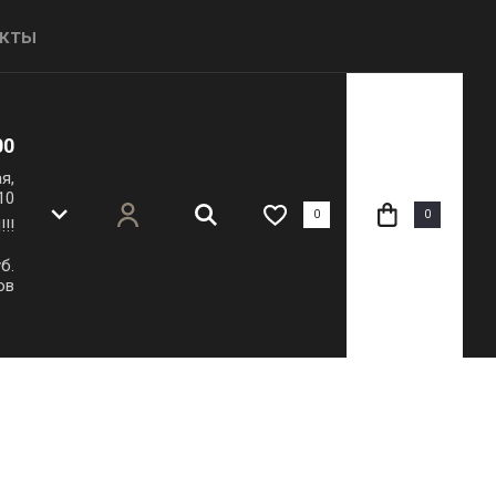
акты
Регистрация
00
я,
10
0
0
!!
б.
ов