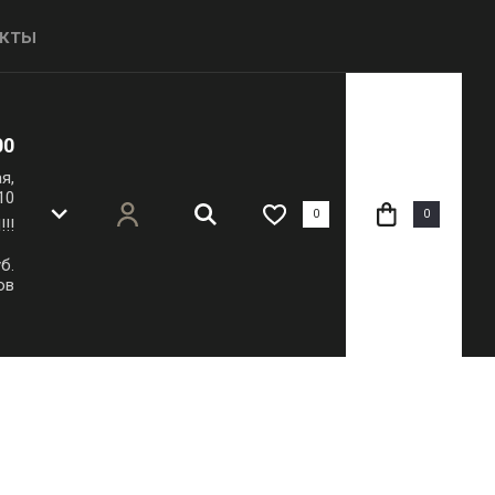
акты
Регистрация
00
я,
10
0
0
!!
б.
ов